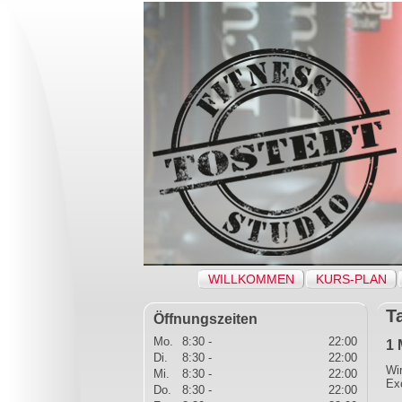
Navigation
WILLKOMMEN
KURS-PLAN
überspringen
T
Öffnungszeiten
Mo.
8:30 -
22:00
1 
Di.
8:30 -
22:00
Wi
Mi.
8:30 -
22:00
Ex
Do.
8:30 -
22:00