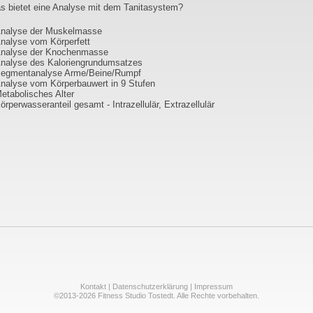
s bietet eine Analyse mit dem Tanitasystem?
nalyse der Muskelmasse
nalyse vom Körperfett
nalyse der Knochenmasse
nalyse des Kaloriengrundumsatzes
egmentanalyse Arme/Beine/Rumpf
nalyse vom Körperbauwert in 9 Stufen
etabolisches Alter
örperwasseranteil gesamt - Intrazellulär, Extrazellulär
Kontakt
|
Datenschutzerklärung
|
Impressum
©2013-2026 Fitness Studio Tostedt. Alle Rechte vorbehalten.