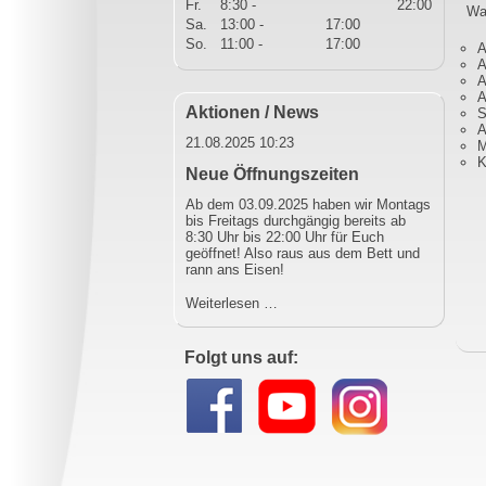
Fr.
8:30 -
22:00
Wa
Sa.
13:00 -
17:00
So.
11:00 -
17:00
A
A
A
A
Aktionen / News
S
A
21.08.2025 10:23
M
K
Neue Öffnungszeiten
Ab dem 03.09.2025 haben wir Montags
bis Freitags durchgängig bereits ab
8:30 Uhr bis 22:00 Uhr für Euch
geöffnet! Also raus aus dem Bett und
rann ans Eisen!
Neue
Weiterlesen …
Öffnungszeiten
Folgt uns auf: