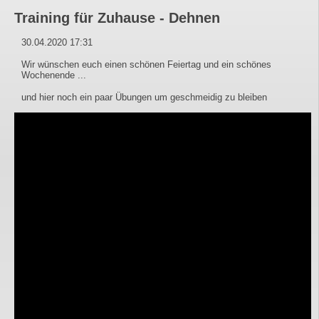
Training für Zuhause - Dehnen
30.04.2020 17:31
Wir wünschen euch einen schönen Feiertag und ein schönes
Wochenende ...
und hier noch ein paar Übungen um geschmeidig zu bleiben
Video
Player