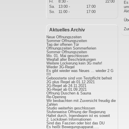
Fr.
8:30 -
22:00
Es 
Sa.
13:00 -
17:00
um 
Akt
So.
11:00 -
17:00
Übe
Zu
Aktuelles Archiv
Neue Öffnungszeiten
Sommer Öffnungszeiten
Tag der offenen Tür
Öffnungszeiten Sommerferien
Sommer Öffnungszeiten
Mo. 01. Mai geschlossen
Wegfall aller Beschränkungen
Weitere Lockerung kein 3G mehr!
Wieder 3G-Regel
Es gibt wieder was Neues … wieder 2 G
!!!!
Geboosterte sind von Testpflicht befreit
2G plus Regel ab 01.12.2021
2G-Regel ab 24.11.2021
3G-Regel ab 01.09.2021
Öffnung Duschen & Sauna
Re-Opening
Wir beobachten mit Zuversicht freudig die
Zahlen
Studio weiterhin geschlossen
Stufenweise Öffnung der Regierung
Haltet durch, Irgendwann ist es soweit
2. Lockdown Informationen
Sind das Faszien oder bist das DU
Es heißt Bewegungsapparat.....