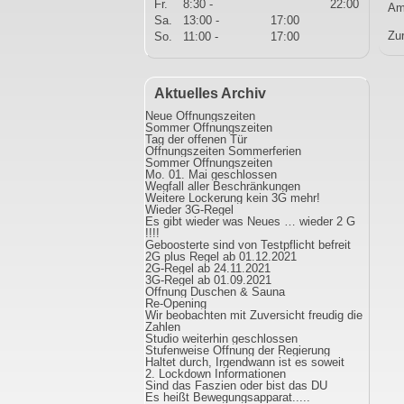
Fr.
8:30 -
22:00
Am 
Sa.
13:00 -
17:00
Zu
So.
11:00 -
17:00
Aktuelles Archiv
Neue Öffnungszeiten
Sommer Öffnungszeiten
Tag der offenen Tür
Öffnungszeiten Sommerferien
Sommer Öffnungszeiten
Mo. 01. Mai geschlossen
Wegfall aller Beschränkungen
Weitere Lockerung kein 3G mehr!
Wieder 3G-Regel
Es gibt wieder was Neues … wieder 2 G
!!!!
Geboosterte sind von Testpflicht befreit
2G plus Regel ab 01.12.2021
2G-Regel ab 24.11.2021
3G-Regel ab 01.09.2021
Öffnung Duschen & Sauna
Re-Opening
Wir beobachten mit Zuversicht freudig die
Zahlen
Studio weiterhin geschlossen
Stufenweise Öffnung der Regierung
Haltet durch, Irgendwann ist es soweit
2. Lockdown Informationen
Sind das Faszien oder bist das DU
Es heißt Bewegungsapparat.....