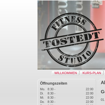
Navigation
WILLKOMMEN
KURS-PLAN
überspringen
A
Öffnungszeiten
Mo.
8:30 -
22:00
G
Di.
8:30 -
22:00
Mi.
8:30 -
22:00
01
Do.
8:30 -
22:00