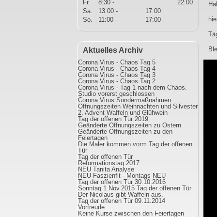
Fr.
8:30 -
22:00
Hal
Sa.
13:00 -
17:00
hie
So.
11:00 -
17:00
Tä
Ble
Aktuelles Archiv
Corona Virus - Chaos Tag 5
Vide
Corona Virus - Chaos Tag 4
Play
Corona Virus - Chaos Tag 3
Corona Virus - Chaos Tag 2
Corona Virus - Tag 1 nach dem Chaos.
Studio vorerst geschlossen
Corona Virus Sondermaßnahmen
Öffnungszeiten Weihnachten und Silvester
2. Advent Waffeln und Glühwein
Tag der offenen Tür 2019
Geänderte Öffnungszeiten zu Ostern
Geänderte Öffnungszeiten zu den
Feiertagen
Die Maler kommen vorm Tag der offenen
Tür
Tag der offenen Tür
Reformationstag 2017
NEU Tanita Analyse
NEU Faszienfit - Montags NEU
Tag der offenen Tür 30.10.2016
Sonntag 1.Nov.2015 Tag der offenen Tür
Der Nicolaus gibt Waffeln aus.
Tag der offenen Tür 09.11.2014
Vorfreude
Keine Kurse zwischen den Feiertagen