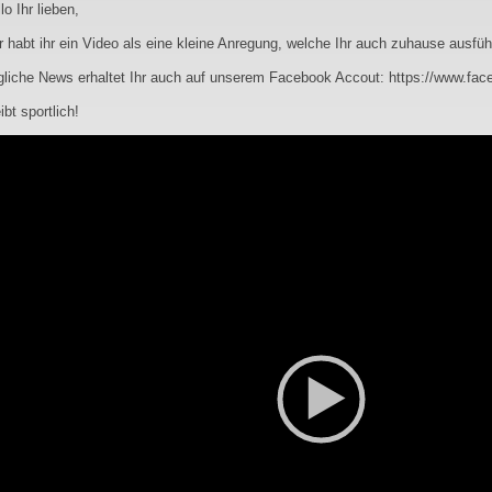
lo Ihr lieben,
r habt ihr ein Video als eine kleine Anregung, welche Ihr auch zuhause ausfüh
gliche News erhaltet Ihr auch auf unserem Facebook Accout:
https://www.fac
ibt sportlich!
o
er